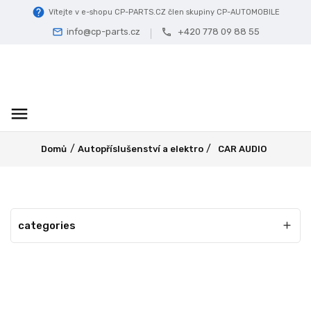
help
Vítejte v e-shopu CP-PARTS.CZ člen skupiny CP-AUTOMOBILE
info@cp-parts.cz
+420 778 09 88 55
mail
call
menu
Domů
Autopříslušenství a elektro
CAR AUDIO
categories

CAR AUDIO
Zde máme pro Vás připravený detailní sortiment pro ozvučení