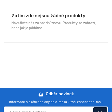
hned jak je přidáme.
categories

Odběr novinek
drafts
Informace a akční nabídky do e-mailu. Stačí zanechat e-mail.