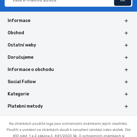
Informace

Obchod

Ostatní weby

Doručujeme

Informace o obchodu

Social Follow

Kategorie

Platební metody

Na stránkách použitá loga jsou ochrannými známkami jejich vlastníků.
Použití a uvedení na stránkách slouží k označení výrobků nebo služeb. Dle
§10 odst. 1 a 2 zákona č. 441/2003 Sb. O ochranných známkách si