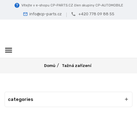
help
Vítejte v e-shopu CP-PARTS.CZ člen skupiny CP-AUTOMOBILE
info@cp-parts.cz
+420 778 09 88 55
mail
call
menu
Domů
Tažná zařízení
categories

Tažná zařízení
Kompletní nabídka tažných zařízení pro osobní a užitkové vozy,
výběr možný podle značky a typu vozidla. Naleznete zde